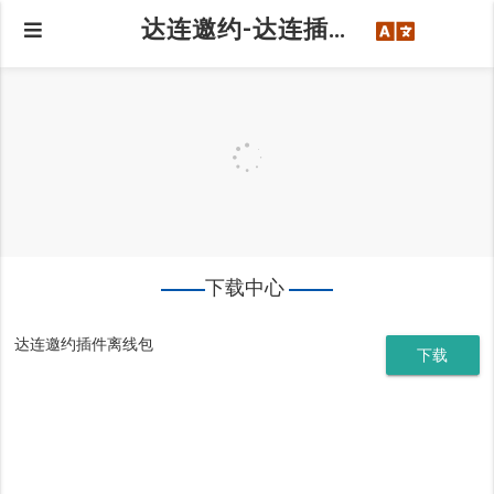
达连邀约-达连插件-tiktok达人批量建联-邀请你来成为达连达人
下载中心
达连邀约插件离线包
下载