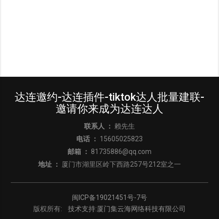
达连邀约-达连插件-tiktok达人批量建联-
邀请你来成为达连达人
联系人 ：
赖先生
电话 ：
15605025823
邮箱 ：
81735886@qq.com
地址 ：
厦门市湖里区岭下西路257号212室之一
闽ICP备19021451号-7号
版权所有:
技术支持:厦门集云海网络科技有限公司