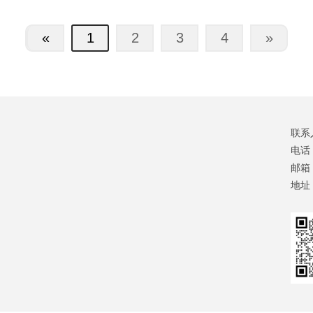
«
1
2
3
4
»
联系
电话
邮箱
地址